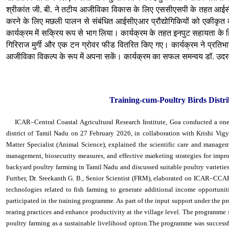
श्रीकांत जी. बी. ने तटीय आजीविका विकास के लिए एससीएसपी के तहत आईसी
करने के लिए मछली पालन से संबंधित आईसीएआर प्रौद्योगिकियों को एकीकृत
कार्यक्रम में सक्रिय रूप से भाग लिया।
कार्यक्रम के तहत इनपुट सहायता के हिस
गिरिराज मुर्गी और एक टन ग्रोवर फीड वितरित किए गए।
कार्यक्रम ने प्रति
आजीविका विकल्प के रूप में अपना सकें।
कार्यक्रम का सफल समन्वय डॉ. उदरवार
Training-cum-Poultry Birds Dis
ICAR–Central Coastal Agricultural Research Institute, Goa conducted a one-
district of Tamil Nadu on 27 February 2026, in collaboration with Krishi Vi
Matter Specialist (Animal Science), explained the scientific care and managem
management, biosecurity measures, and effective marketing strategies for impro
backyard poultry farming in Tamil Nadu and discussed suitable poultry varieties
Further, Dr. Sreekanth G. B., Senior Scientist (FRM), elaborated on ICAR–CCAR
technologies related to fish farming to generate additional income opportuni
participated in the training programme. As part of the input support under the pr
rearing practices and enhance productivity at the village level. The programm
poultry farming as a sustainable livelihood option.The programme was successf