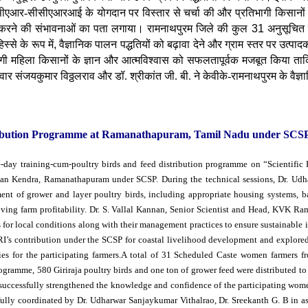
एआर-सीसीएआरआई के योगदान पर विस्तार से चर्चा की और प्रतिभागी किसानों
 करने की संभावनाओं का पता लगाया।
रामनाथपुरम जिले की कुल
31
अनुसूचित 
्से के रूप में
,
वैज्ञानिक पालन पद्धतियों को बढ़ावा देने और ग्राम स्तर पर उत्पाद
भागी महिला किसानों के ज्ञान और आत्मविश्वास को सफलतापूर्वक मजबूत किया ताकि
 संजयकुमार विठ्ठलराव और डॉ. श्रीकांत जी. बी. ने केवीके-रामनाथपुरम के वैज्ञ
tribution Programme at Ramanathapuram, Tamil Nadu under SCS
day training-cum-poultry birds and feed distribution programme on “Scientifi
gyan Kendra, Ramanathapuram under SCSP. During the technical sessions, Dr. Udh
ent of grower and layer poultry birds, including appropriate housing systems, ba
ving farm profitability. Dr. S. Vallal Kannan, Senior Scientist and Head, KVK Ra
 for local conditions along with their management practices to ensure sustainable 
I’s contribution under the SCSP for coastal livelihood development and explored 
ties for the participating farmers.A total of 31 Scheduled Caste women farmers 
ogramme, 580 Giriraja poultry birds and one ton of grower feed were distributed to 
e successfully strengthened the knowledge and confidence of the participating wo
ully coordinated by Dr. Udharwar Sanjaykumar Vithalrao, Dr. Sreekanth G. B in as