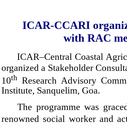
ICAR-CCARI organize
with RAC me
ICAR–Central Coastal Agricul
organized a Stakeholder Consulta
th
10
Research Advisory Commi
Institute, Sanquelim, Goa.
The programme was graced by
renowned social worker and act