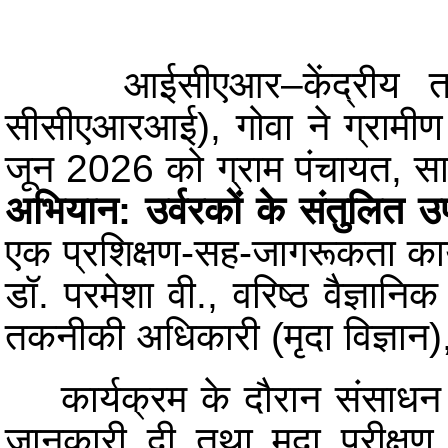
आईसीएआर–केंद्रीय तटीय
सीसीएआरआई), गोवा ने ग्रामी
जून 2026 को ग्राम पंचायत, साळ
अभियान: उर्वरकों के संतुलित उप
एक प्रशिक्षण-सह-जागरूकता का
डॉ. परमेशा वी., वरिष्ठ वैज्ञानिक
तकनीकी अधिकारी (मृदा विज्ञा
कार्यक्रम के दौरान संसाधन व्
जानकारी दी तथा मृदा परीक्ष