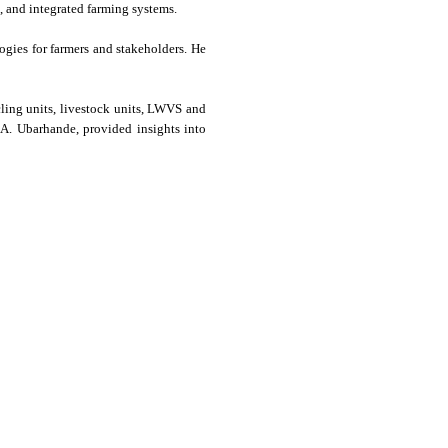
ce, and integrated farming systems.
logies for farmers and stakeholders. He
cling units, livestock units, LWVS and
 A. Ubarhande, provided insights into