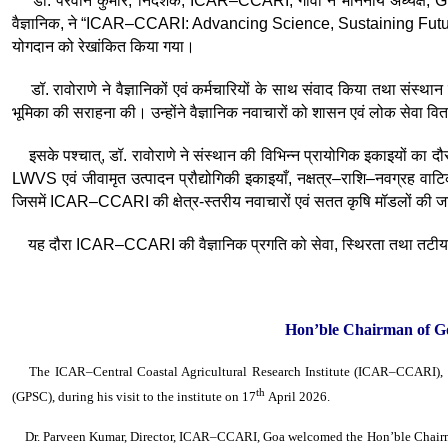
डॉ. परवीन कुमार, निदेशक, ICAR–CCARI, गोवा ने माननीय अध्यक्ष, GP
वैज्ञानिक, ने “ICAR–CCARI: Advancing Science, Sustaining Futures” विष
योगदान को रेखांकित किया गया।
डॉ. रावोराणे ने वैज्ञानिकों एवं कर्मचारियों के साथ संवाद किया तथा संस्थान 
भूमिका की सराहना की। उन्होंने वैज्ञानिक नवाचारों को शासन एवं लोक सेवा व
इसके पश्चात्, डॉ. रावोराणे ने संस्थान की विभिन्न प्रायोगिक इकाइयों का द
LWVS एवं जीवामृत उत्पादन प्रौद्योगिकी इकाइयाँ, नक्षत्र–राशि–नवग्रह वाटिक
जिसमें ICAR–CCARI की क्षेत्र-स्तरीय नवाचारों एवं सतत कृषि मॉडलों की जा
यह दौरा ICAR–CCARI की वैज्ञानिक प्रगति को सेवा, स्थिरता तथा तटीय क्षेत्
Hon’ble Chairman of G
The ICAR–Central Coastal Agricultural Research Institute (ICAR–CCARI), 
th
(GPSC), during his visit to the institute on 17
April 2026.
Dr. Parveen Kumar, Director, ICAR–CCARI, Goa welcomed the Hon’ble Chairman 