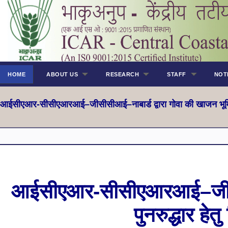
HOME
ABOUT US
RESEARCH
STAFF
NOT
आईसीएआर-सीसीएआरआई–जीसीसीआई–नाबार्ड द्वारा गोवा की खाजन भूमि 
आईसीएआर-सीसीएआरआई–जीसीसीआ
पुनरुद्धार 