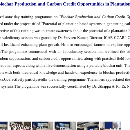
char Production and Carbon Credit Opportunities in Plantatio
sed aone-day training programme on
“Biochar Production and Carbon Credit Op
der the project titled “Potential of plantation based systems in generating car
ve of this training was to create awareness about the potential of a plantation-
he valedictory session was graced by Dr. Parveen Kumar, Director, ICAR-CCARI, Go
soil healthand enhancing plant growth. He also encouraged farmers to explore opp
s.The programme commenced with an introductory session that outlined the obj
rbon sequestration, and carbon credit opportunities, along with practical field-le
ational aspects, along with a live demonstration using a portable biochar unit. Th
ants with both theoretical knowledge and hands-on experience in biochar productio
a,Goa actively participatedin the training programme. Thefarmers appreciated the 
ed systems.The programme was successfully coordinated by Dr. Uthappa A. R., Dr. 