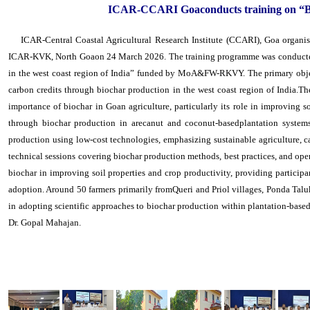
ICAR-CCARI Goaconducts training on “Bio
ICAR-Central Coastal Agricultural Research Institute (CCARI), Goa organi
ICAR-KVK, North Goaon 24 March 2026. The training programme was conducted un
in the west coast region of India” funded by MoA&FW-RKVY. The primary objecti
carbon credits through biochar production in the west coast region of India.T
importance of biochar in Goan agriculture, particularly its role in improving 
through biochar production in arecanut and coconut-basedplantation system
production using low-cost technologies, emphasizing sustainable agriculture, ca
technical sessions covering biochar production methods, best practices, and oper
biochar in improving soil properties and crop productivity, providing particip
adoption. Around 50 farmers primarily fromQueri and Priol villages, Ponda Taluk
in adopting scientific approaches to biochar production within plantation-bas
Dr. Gopal Mahajan.