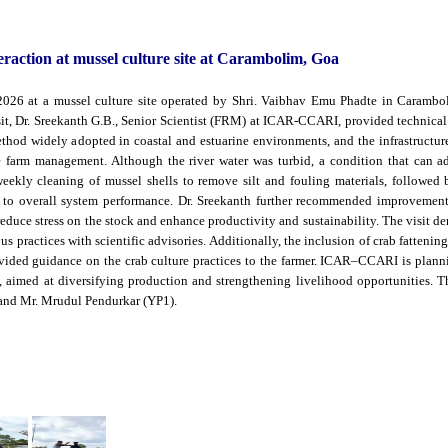
teraction at mussel culture site at Carambolim, Goa
026 at a mussel culture site operated by Shri. Vaibhav Emu Phadte in Carambol
it, Dr. Sreekanth G.B., Senior Scientist (FRM) at ICAR-CCARI, provided technical
hod widely adopted in coastal and estuarine environments, and the infrastructur
e farm management. Although the river water was turbid, a condition that can ad
iweekly cleaning of mussel shells to remove silt and fouling materials, followed
 to overall system performance. Dr. Sreekanth further recommended improvement
duce stress on the stock and enhance productivity and sustainability. The visit dem
us practices with scientific advisories. Additionally, the inclusion of crab fatteni
ided guidance on the crab culture practices to the farmer. ICAR–CCARI is plannin
rs, aimed at diversifying production and strengthening livelihood opportunities.
, and Mr. Mrudul Pendurkar (YP1).