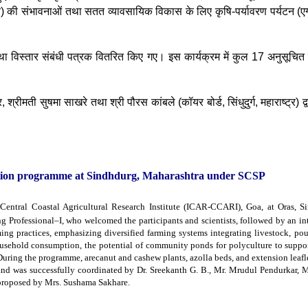
्चर) की संभावनाओं तथा सतत व्यावसायिक विकास के लिए कृषि-पर्यावरण पर्यटन (
 विस्तार संबंधी पत्रक वितरित किए गए। इस कार्यक्रम में कुल 17 अनुसूचित ज
श्रीमती सुषमा साखरे तथा श्री पौरस कांबले (कॉयर बोर्ड, सिंधुदुर्ग, महाराष्ट्र)
tion programme at Sindhdurg, Maharashtra under SCSP
ral Coastal Agricultural Research Institute (ICAR-CCARI), Goa, at Oras, Si
ofessional–I, who welcomed the participants and scientists, followed by an int
ming practices, emphasizing diversified farming systems integrating livestock, poul
usehold consumption, the potential of community ponds for polyculture to suppor
ring the programme, arecanut and cashew plants, azolla beds, and extension leaflet
d was successfully coordinated by Dr. Sreekanth G. B., Mr. Mrudul Pendurkar, M
 proposed by Mrs. Sushama Sakhare.